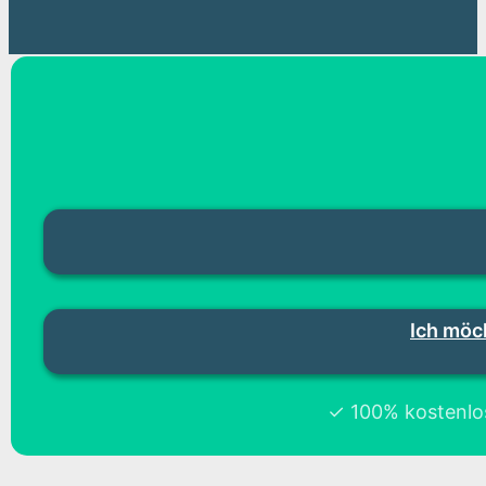
Ich möc
✓ 100% kostenlos