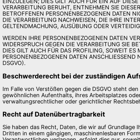
EINZULEGEN; DIES GILT AUCH FÜR EIN AUF DIE
VERARBEITUNG BERUHT, ENTNEHMEN SIE DIESE
BETROFFENEN PERSONENBEZOGENEN DATEN NIC
DIE VERARBEITUNG NACHWEISEN, DIE IHRE INT
GELTENDMACHUNG, AUSÜBUNG ODER VERTEIDIGU
WERDEN IHRE PERSONENBEZOGENEN DATEN VERAR
WIDERSPRUCH GEGEN DIE VERARBEITUNG SIE 
DIES GILT AUCH FÜR DAS PROFILING, SOWEIT E
PERSONENBEZOGENEN DATEN ANSCHLIESSEND NI
DSGVO).
Beschwerde­recht bei der zuständigen Auf
Im Falle von Verstößen gegen die DSGVO steht den 
gewöhnlichen Aufenthalts, ihres Arbeitsplatzes od
verwaltungsrechtlicher oder gerichtlicher Rechtsbeh
Recht auf Daten­übertrag­barkeit
Sie haben das Recht, Daten, die wir auf Grundlage Ih
Dritten in einem gängigen, maschinenlesbaren Form
Verantwortlichen verlangen, erfolgt dies nur, sowei