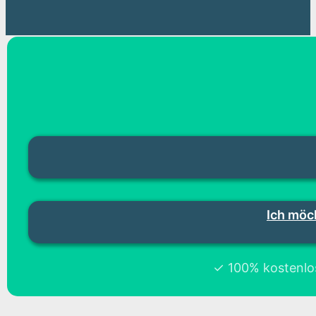
Ich möc
✓ 100% kostenlos