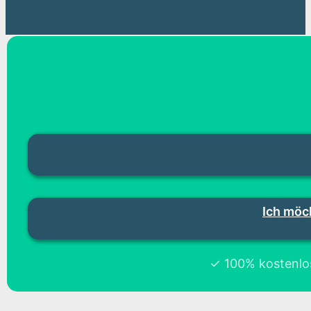
Ich möc
✓ 100% kostenlos