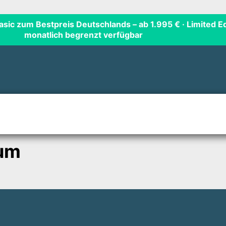
Basic zum Bestpreis Deutschlands
– ab 1.995 € · Limited Ed
monatlich begrenzt verfügbar
um