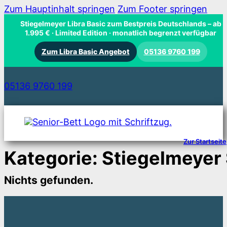
Zum Hauptinhalt springen
Zum Footer springen
Stiegelmeyer Libra Basic zum Bestpreis Deutschlands
– ab
1.995 € · Limited Edition · monatlich begrenzt verfügbar
Zum Libra Basic Angebot
05136 9760 199
05136 9760 199
Zur Startseite
Kategorie:
Stiegelmeyer 
Nichts gefunden.