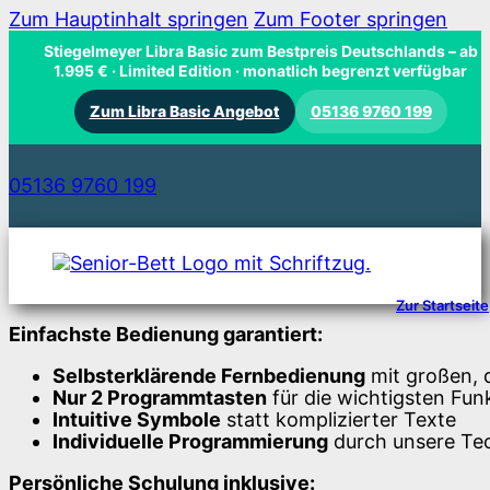
Zum Hauptinhalt springen
Zum Footer springen
Stiegelmeyer Libra Basic zum Bestpreis Deutschlands
– ab
1.995 € · Limited Edition · monatlich begrenzt verfügbar
Zum Libra Basic Angebot
05136 9760 199
05136 9760 199
Zur Startseite
Einfachste Bedienung garantiert:
Selbsterklärende Fernbedienung
mit großen, d
Nur 2 Programmtasten
für die wichtigsten Fun
Intuitive Symbole
statt komplizierter Texte
Individuelle Programmierung
durch unsere Tech
Persönliche Schulung inklusive: