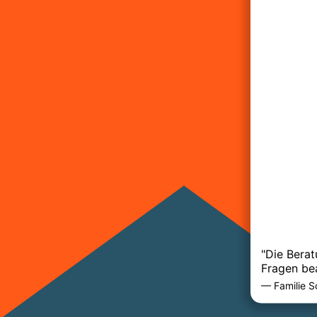
"Die Bera
Fragen be
— Familie S