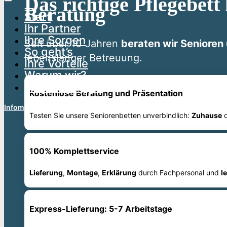
Das richtige Pflegebett
Beratung
Start
Ihr Partner
Ihre Sorgen
Seit über 10 Jahren
beraten wir Senioren
So geht’s
lebenslanger Betreuung.
Ihre Vorteile
Warum wir?
Jetzt anfragen
Kostenlose Beratung und Präsentation
Infomaterial anfordern
Testen Sie unsere Seniorenbetten unverbindlich:
Zuhause
o
100% Komplettservice
Lieferung
,
Montage
,
Erklärung
durch Fachpersonal und
l
Express-Lieferung: 5-7 Arbeitstage