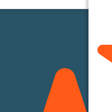
oder 
051