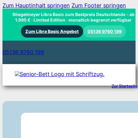
Zum Hauptinhalt springen
Zum Footer springen
Stiegelmeyer Libra Basic zum Bestpreis Deutschlands
– ab
1.995 € · Limited Edition · monatlich begrenzt verfügbar
Zum Libra Basic Angebot
05136 9760 199
05136 9760 199
Zur Startseite