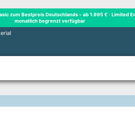
Basic zum Bestpreis Deutschlands
– ab 1.995 € · Limited Ed
monatlich begrenzt verfügbar
erial