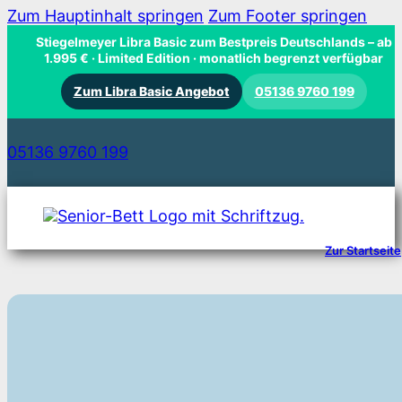
Zum Hauptinhalt springen
Zum Footer springen
Stiegelmeyer Libra Basic zum Bestpreis Deutschlands
– ab
1.995 € · Limited Edition · monatlich begrenzt verfügbar
Zum Libra Basic Angebot
05136 9760 199
05136 9760 199
Zur Startseite