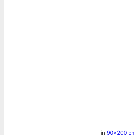
in
90×200 c