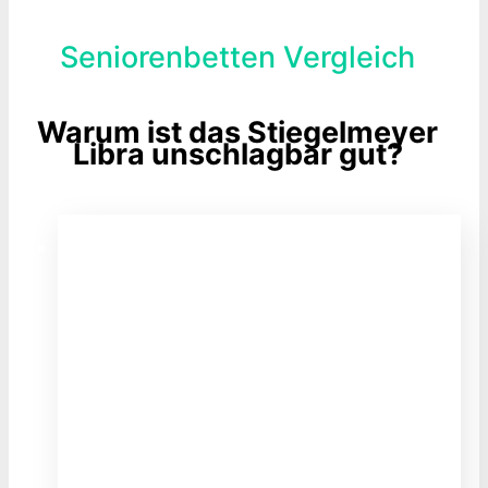
Seniorenbetten Vergleich
Warum ist das Stiegelmeyer
Libra unschlagbar gut?
Stiegelmeyer Libra
ab
2.895,00
€
Lieferung und Montage nach Hause
Höhenverstellung
Medizinisch geprüfte Technik
Niederflurtechnik zur Sturzprophylaxe
Nachträglich veränderbar/erweiterbar
Komfortfunktionen und