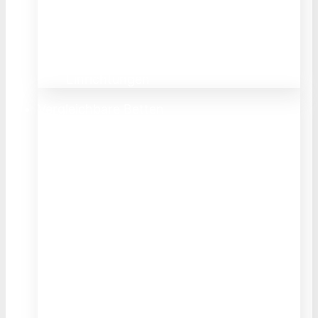
Pflegefunktionen
Hochwertige Verarbeitung
Medizinisch pflegbare Oberflächen
Einsetzbar zuhause und in betreuten
Einrichtungen
Vergleichbare Betten
ab
3.400,00€
Lieferung und Montage nach Hause
Höhenverstellung
Teilweise medizinisch geprüfte
Technik
Niederflurtechnik zur Sturzprophylaxe
Nachträglich veränderbar/erweiterbar
Komfortfunktionen und
Pflegefunktionen
Hochwertige Verarbeitung