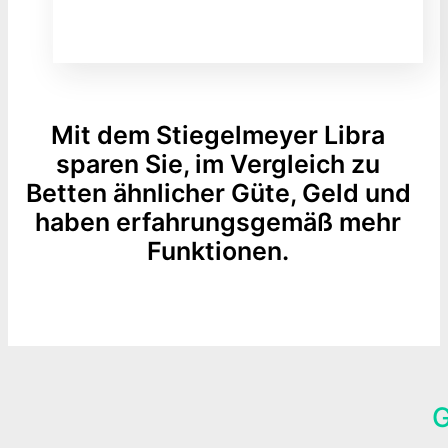
Medizinisch pflegbare Oberflächen
Einsetzbar zuhause und in betreuten
Einrichtungen
Mit dem Stiegelmeyer Libra
sparen Sie, im Vergleich zu
Betten ähnlicher Güte, Geld und
haben erfahrungsgemäß mehr
Funktionen.
Jetzt unverbindlich anfragen
G