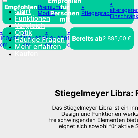
Empfohlen
•
Empfohlen
für
Premium-
•
altersgere
Start
als
Personen
Modell
Pflegegrad
Einschrän
Funktionen
mit
Vergleich
Optik
•
•
•
•
•
Bereits ab
2.895,00
€
100×200
110×200
110×220
100×220
90×220
Häufige Fragen
cm
cm
cm
cm
cm
Mehr erfahren
Kaufen
Stiegelmeyer Libra: 
Das Stiegelmeyer Libra ist ein i
Design und Funktionen werkze
freischwingenden Elementen biete
eignet sich sowohl für aktive S