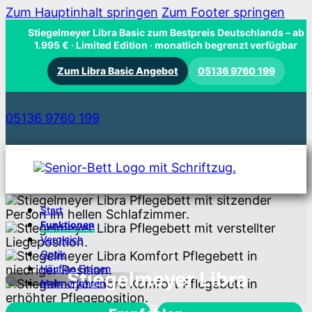
Zum Hauptinhalt springen
Zum Footer springen
Stiegelmeyer Libra Basic zum Bestpreis Deutschlands
– ab
1.995 € · Limited Edition · monatlich begrenzt verfügbar
Zum Libra Basic Angebot
05136 9760 199
05136 9760 199
Start
Funktionen
Vergleich
Optik
Häufige Fragen
Stiegelmeyer Libra
Mehr erfahren